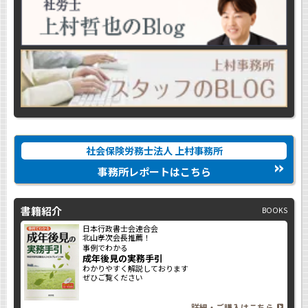
社会保険労務士法人 上村事務所
事務所レポートはこちら
書籍紹介
BOOKS
日本行政書士会連合会
北山孝次会長推薦！
事例でわかる
成年後見の実務手引
わかりやすく解説しております
ぜひご覧ください
詳細・ご購入はこちら