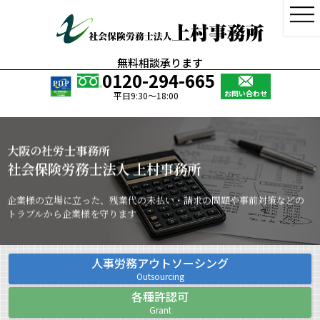
無料相談承ります
0120-294-665
お問い合わせ
平日9:30～18:00
大阪の社労士事務所
社会保険労務士法人 上村事務所
企業様の立場に立った、残業代の未払い・請求の問題や
事前対策などの
トラブルから企業様を守ります
人事労務アウトソーシング
Outsourcing
各種許認可
Grant